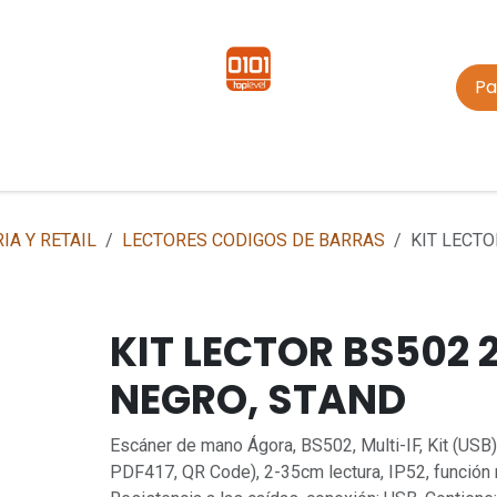
Pa
Cita
Cursos
Blog
Ticket de Soporte
Remoto Sat
A Y RETAIL
LECTORES CODIGOS DE BARRAS
KIT LECTO
KIT LECTOR BS502 
NEGRO, STAND
Escáner de mano Ágora, BS502, Multi-IF, Kit (USB)
PDF417, QR Code), 2-35cm lectura, IP52, función