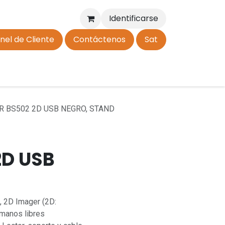
Identificarse
nel de Cliente
Contáctenos
Sat
Alta Cliente
R BS502 2D USB NEGRO, STAND
2D USB
, 2D Imager (2D:
 manos libres