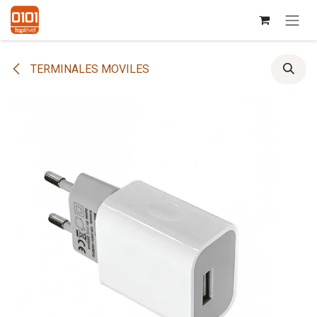
Ir al contenido
TERMINALES MOVILES